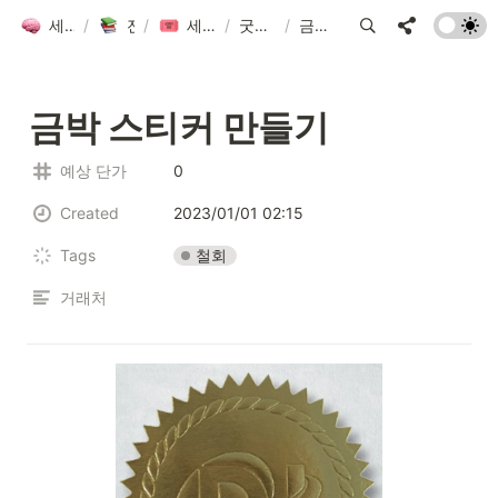
세컨드 브레인 그룹 위키
/
전체 자료 모음
/
세컨드브레인 굿즈 만들기 2023
/
굿즈 project_2023
/
금박 스티커 만들기
금박 스티커 만들기
예상 단가
0
Created
2023/01/01 02:15
철회
Tags
거래처