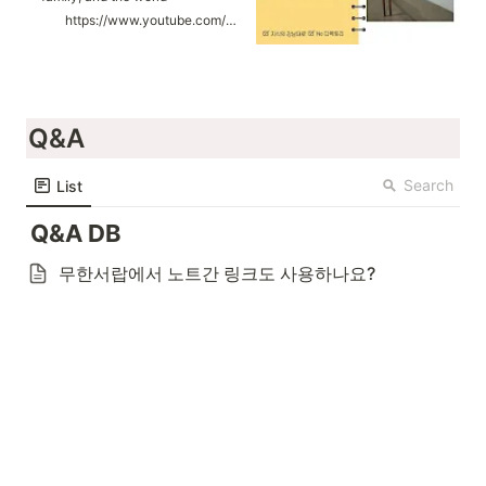
https://www.youtube.com/playlist?list=PLxr4g7pUbOFnqaAq3c4S6f7vOZdTBXonG
Q&A
Search
List
Q&A DB
무한서랍에서 노트간 링크도 사용하나요?