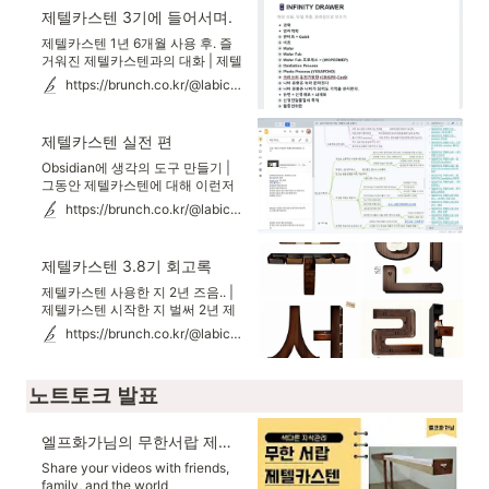
제텔카스텐 3기에 들어서며.
제텔카스텐 1년 6개월 사용 후. 즐
거워진 제텔카스텐과의 대화 | 제텔
카스텐을 시작한 지 1년 6개월 정도
https://brunch.co.kr/@labica/61
제텔카스텐을 사용한 지 대략 1년 6
개월 정도 된 것 같다. 그동안 몇 번
의 크고 작은 변화가 있었다. 그리
제텔카스텐 실전 편
고 최근에 한번 크게 바뀌었는데 개
인적으론 3기 정도 느낌. 1기는 숀
Obsidian에 생각의 도구 만들기 |
케 아렌스와 샤샤의 방식을 학습하
그동안 제텔카스텐에 대해 이런저
면서, 나만의 방식으로 적용하는 시
런 이론적인 이야기를 많이 한 것
https://brunch.co.kr/@labica/73
간이었다.
같다. 이번에는 내가 실제로 사용하
는 제텔카스텐 프로세스를 소개할
예정이다. 현재 제텔카스텐용 툴은
제텔카스텐 3.8기 회고록
옵시디언이다. 옵시디언의 다양한
플러그인과 유연한 UI로 내가 생각
제텔카스텐 사용한 지 2년 즈음.. |
하는 방향성의 80%를 해결할 수 있
제텔카스텐 시작한 지 벌써 2년 제
다. 다만, 나는 제텔카스텐 기법을
텔카스텐을 시작한 지 벌써 2년 가
https://brunch.co.kr/@labica/96
단독으로 사용하진 않는다. 현재
까이 지났다. 디지털 제텔카스텐인
ExBrain이라고
2기에서 무한 서랍 방식인 3기를
지나, 이런저런 변화를 겪으면서 현
노트토크 발표
재 3.8기. 1800개의 메모가 생긴
김에, 2년 정도 된 김에 그동안의 진
행을 회고해본다. 1800개의 메모
엘프화가님의 무한서랍 제텔카스텐
지금까지 만든 메모의 개수는
1800여 개.
Share your videos with friends,
family, and the world