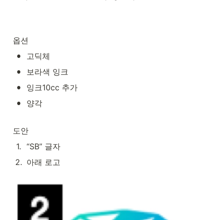
옵션
•
고딕체
•
보라색 잉크
•
잉크10cc 추가
•
양각
도안
1
.
“SB” 글자
2
.
아래 로고