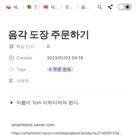
세컨드 브레인 그룹 위키
/
전체 자료 모음
/
세컨드브레인 굿즈 만들기 2023
/
굿즈 project_2023
/
음각 도장 주문하기
음각 도장 주문하기
예상 단가
0
Created
2023/01/03 04:19
주문 완료
Tags
거래처
•
지름이 1cm 이하이어야 된다.
smartstore.naver.com
https://smartstore.naver.com/dojangbank/products/2149261336?NaPm=ct%3Dlch9mbk8%7Cci%3D94a3001635afe230bba09b095b7ef08b531ef76e%7Ctr%3Dslsl%7Csn%3D567843%7Chk%3Df02f72299054f2d500e08064f3b248656947e93b