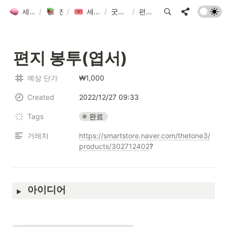
세컨드 브레인 그룹 위키
/
전체 자료 모음
/
세컨드브레인 굿즈 만들기 2023
/
굿즈 project_2023
/
편지 봉투(엽서)
편지 봉투(엽서)
예상 단가
₩1,000
Created
2022/12/27 09:33
완료
Tags
거래처
https://smartstore.naver.com/thetone3/
products/302712402
?
아이디어