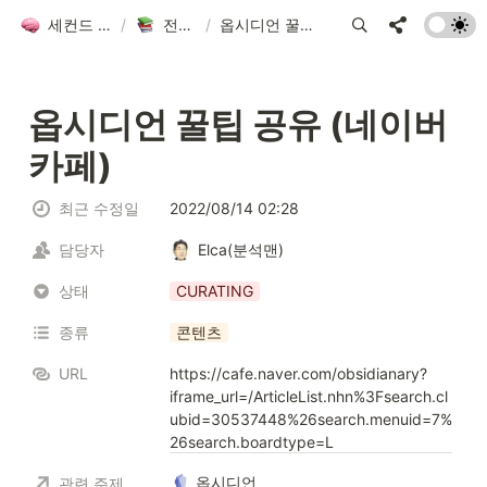
세컨드 브레인 그룹 위키
/
전체 자료 모음
/
옵시디언 꿀팁 공유 (네이버 카페)
옵시디언 꿀팁 공유 (네이버 
카페)
최근 수정일
2022/08/14 02:28
담당자
Elca(분석맨)
상태
CURATING
종류
콘텐츠
URL
https://cafe.naver.com/obsidianary?
iframe_url=/ArticleList.nhn%3Fsearch.cl
ubid=30537448%26search.menuid=7%
26search.boardtype=L
옵시디언
관련 주제