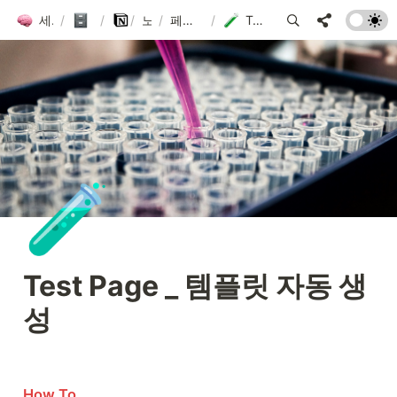
세컨드 브레인 그룹 위키
/
주제별 목차
/
/
노션
노션DB
/
페이지 자동 생성(매일,매주,매월 by DB Template)
/
Test Page _ 템플릿 자동 생성
🧪
Test Page _ 템플릿 자동 생
성
How To 