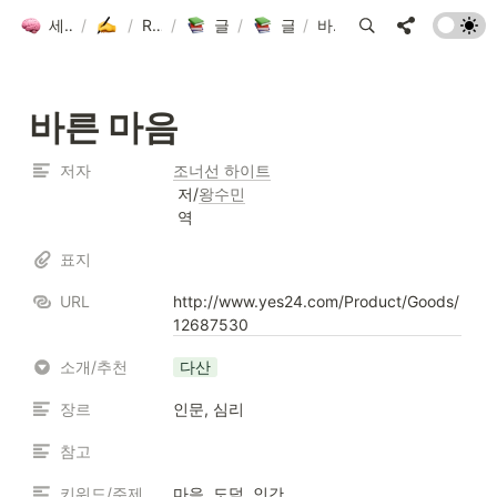
세컨드 브레인 그룹 위키
/
글쓰기방
/
Resources
/
글쓰기방 도서 목록
/
글쓰기방 도서 목록
/
바른 마음
바른 마음
저자
조너선 하이트
 저/
왕수민
 역
표지
URL
http://www.yes24.com/Product/Goods/
12687530
소개/추천
다산
장르
인문, 심리
참고
키워드/주제
마음, 도덕, 인간