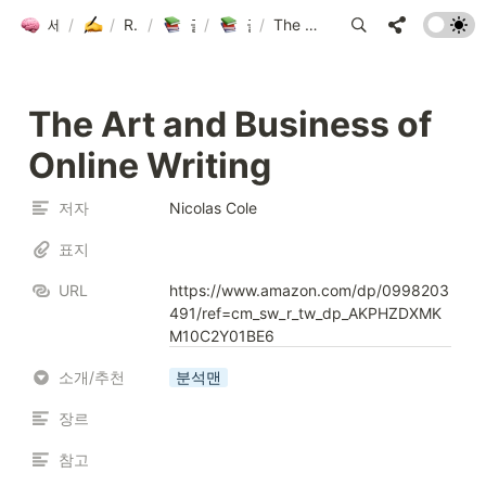
세컨드 브레인 그룹 위키
/
/
글쓰기방
Resources
/
/
글쓰기방 도서 목록
/
글쓰기방 도서 목록
The Art and Business of Online Writing
The Art and Business of 
Online Writing
저자
Nicolas Cole
표지
URL
https://www.amazon.com/dp/0998203
491/ref=cm_sw_r_tw_dp_AKPHZDXMK
M10C2Y01BE6
소개/추천
분석맨
장르
참고