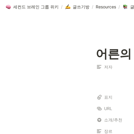
세컨드 브레인 그룹 위키
/
글쓰기방
/
Resources
/
글
어른의
저자
표지
URL
소개/추천
장르