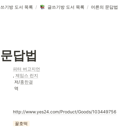
쓰기방 도서 목록
/
글쓰기방 도서 목록
/
어른의 문답법
 문답법
피터 버고지언
, 
제임스 린지
 저/
홍한결
 역
http://www.yes24.com/Product/Goods/103449756
꿀호떡