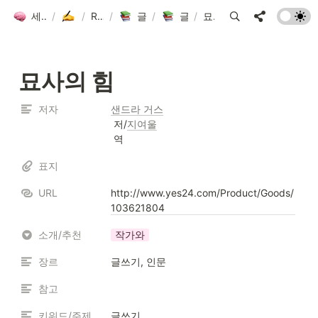
세컨드 브레인 그룹 위키
/
글쓰기방
/
Resources
/
글쓰기방 도서 목록
/
글쓰기방 도서 목록
/
묘사의 힘
묘사의 힘
저자
샌드라 거스
 저/
지여울
 역
표지
URL
http://www.yes24.com/Product/Goods/
103621804
소개/추천
작가와
장르
글쓰기, 인문
참고
키워드/주제
글쓰기