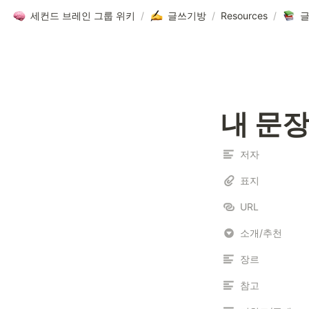
세컨드 브레인 그룹 위키
/
글쓰기방
/
Resources
/
글
내 문
저자
표지
URL
소개/추천
장르
참고