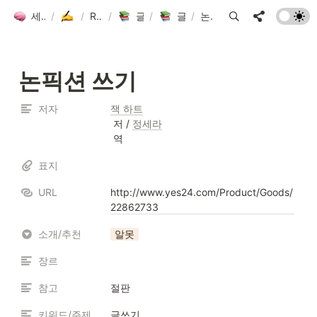
세컨드 브레인 그룹 위키
/
글쓰기방
/
Resources
/
글쓰기방 도서 목록
/
글쓰기방 도서 목록
/
논픽션 쓰기
논픽션 쓰기
저자
잭 하트
 저 / 
정세라
 역
표지
URL
http://www.yes24.com/Product/Goods/
22862733
소개/추천
알못
장르
참고
절판
키워드/주제
글쓰기