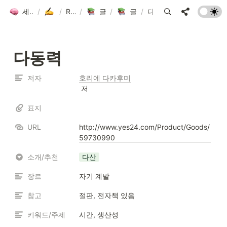
세컨드 브레인 그룹 위키
/
글쓰기방
/
Resources
/
글쓰기방 도서 목록
/
글쓰기방 도서 목록
/
다동력
다동력
저자
호리에 다카후미
 저
표지
URL
http://www.yes24.com/Product/Goods/
59730990
소개/추천
다산
장르
자기 계발
참고
절판, 전자책 있음
키워드/주제
시간, 생산성